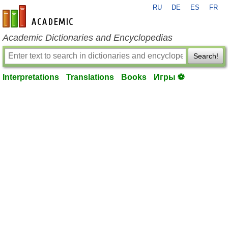
RU
DE
ES
FR
en-academic.com
Academic Dictionaries and Encyclopedias
Search!
Interpretations
Translations
Books
Игры ⚽