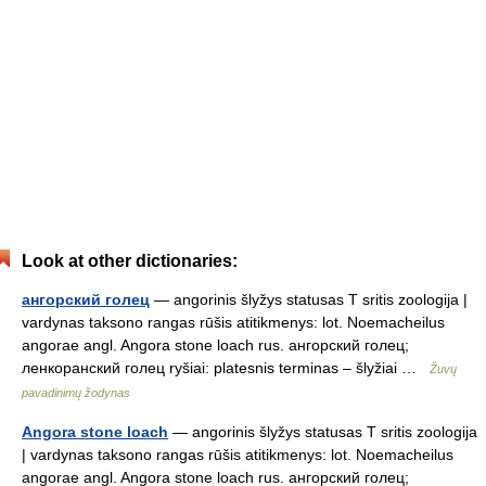
Look at other dictionaries:
ангорский голец
— angorinis šlyžys statusas T sritis zoologija |
vardynas taksono rangas rūšis atitikmenys: lot. Noemacheilus
angorae angl. Angora stone loach rus. ангорский голец;
ленкоранский голец ryšiai: platesnis terminas – šlyžiai …
Žuvų
pavadinimų žodynas
Angora stone loach
— angorinis šlyžys statusas T sritis zoologija
| vardynas taksono rangas rūšis atitikmenys: lot. Noemacheilus
angorae angl. Angora stone loach rus. ангорский голец;