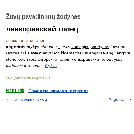
Žuvų pavadinimų žodynas
ленкоранский голец
ленкоранский голец
angorinis
šlyžys
statusas
T
sritis
zoologija | vardynas
taksono
rangas
rūšis
atitikmenys
:
lot.
Noemacheilus angorae
angl.
Angora
stone loach
rus.
ангорский голец; ленкоранский голец
ryšiai
:
platesnis terminas
–
šlyžiai
Žuvų pavadinimų žodynas
.
2005
.
Игры ⚽
Поможем написать реферат
ангорский голец
Anguilla