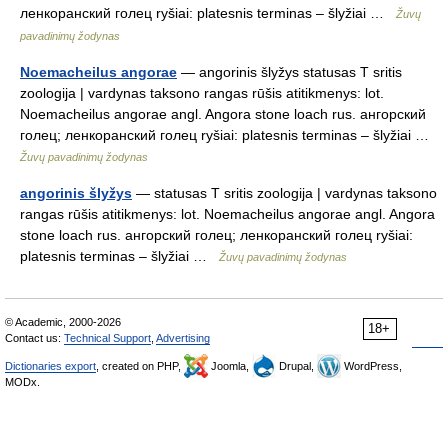
ленкоранский голец ryšiai: platesnis terminas – šlyžiai …
Žuvų
pavadinimų žodynas
Noemacheilus angorae
— angorinis šlyžys statusas T sritis
zoologija | vardynas taksono rangas rūšis atitikmenys: lot.
Noemacheilus angorae angl. Angora stone loach rus. ангорский
голец; ленкоранский голец ryšiai: platesnis terminas – šlyžiai …
Žuvų pavadinimų žodynas
angorinis šlyžys
— statusas T sritis zoologija | vardynas taksono
rangas rūšis atitikmenys: lot. Noemacheilus angorae angl. Angora
stone loach rus. ангорский голец; ленкоранский голец ryšiai:
platesnis terminas – šlyžiai …
Žuvų pavadinimų žodynas
© Academic, 2000-2026
18+
Contact us:
Technical Support
,
Advertising
Dictionaries export
, created on PHP,
Joomla,
Drupal,
WordPress,
MODx.